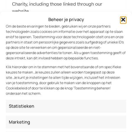
Charity, including those linked through our
website.
Beheer je privacy
Om de beste ervaringen te bieden, gebruiken wij en onze partners
Making a complaint
technologieën zoals cookies om informatie over het apparaat op te slaan
en/of te openen. Toestemming voor deze technologieën stelt ons en onze
If you are not satisfied with the response, please
partners in staat om persoonlijke gegevens zoals surfgedrag of unieke ID's
op deze site te verwerken en om gepersonaliseerde en niet-
contact us at mail@knookstaal.nl with the details
gepersonaliseerde advertenties te tonen. Als u geen toestemming geeft of
explaining your concerns. We will review your
deze intrekt, kan dit invloed hebben op bepaalde functies.
complaint and investigate if the right procedures
Klik hieronder om in te stemmen met het bovenstaande of om specifieke
have been followed and respond back to you as
keuzes te maken. Je keuzes zullen alleen worden toegepast op deze
appropriate. We aim to complete this investigation
site. Je kunt je instellingen te allen tijde wijzigen, inclusief het intrekken
van je toestemming, door gebruik te maken van de knoppen op het
within 15 working days of receiving your
Cookiebeleid of door te klikken op de knop 'Toestemming beheren'
complaint, however, in some cases it may take
onderaan het scherm.
longer. If you are still unsatisfied with the
response, you may contact us.
Statistieken
Marketing