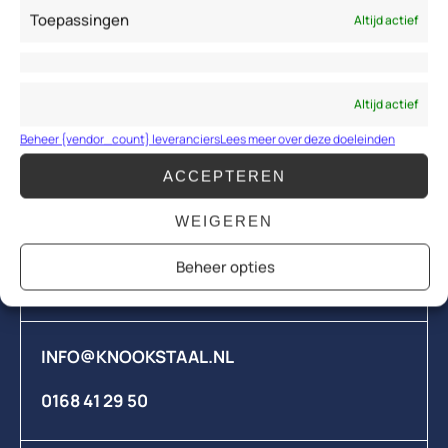
Toepassingen
Altijd actief
Allround specialist in onderhoud, renovatie en
nieuwbouw van bruggen en sluizen. Meer zekerheid.
Minder hinder.
Altijd actief
Beheer {vendor_count} leveranciers
Lees meer over deze doeleinden
Bedrijventerrein Moerdijk
ACCEPTEREN
Havennr. M091
WEIGEREN
Appelweg 1
4782 PX Moerdijk
Beheer opties
PLAN ROUTE
INFO@KNOOKSTAAL.NL
0168 41 29 50