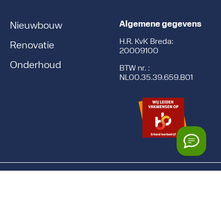
Media
Careers
Algemene gegevens
Nieuwbouw
H.R. KvK Breda:
Renovatie
20009100
Onderhoud
BTW nr. :
NL00.35.39.659.B01
© 2026
KnookStaal
Branding & webdesign: Formfest