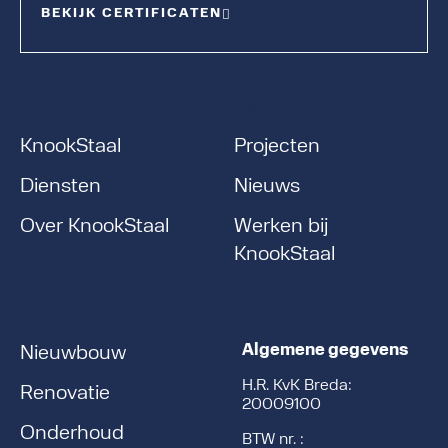
BEKIJK CERTIFICATEN
Company
R&D
KnookStaal
Projecten
Diensten
Nieuws
Over KnookStaal
Werken bij
KnookStaal
Media
Careers
Algemene gegevens
Nieuwbouw
H.R. KvK Breda:
Renovatie
20009100
Onderhoud
BTW nr. :